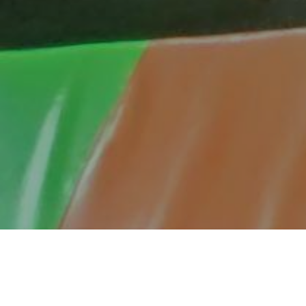
S
tarija grupa naših korisnika često uživa u