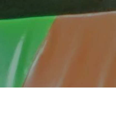
P
oštovani roditelji, ova anketa ima za cilj da