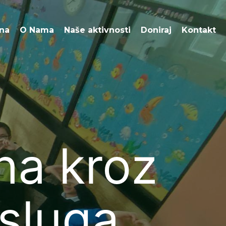
O Nama
Naše aktivnosti
Doniraj
Kontakt
na
O Nama
Naše aktivnosti
Doniraj
Kontakt
na kroz
usluga