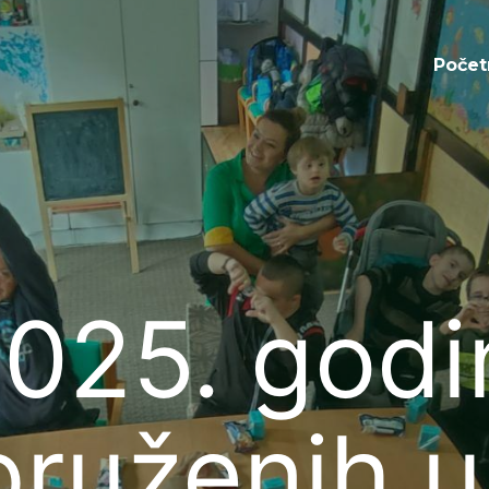
Početna
Počet
025. godi
pruženih 