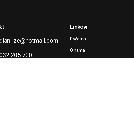
kt
Linkovi
Početna
dlan_ze@hotmail.com
O nama
032 205 700
Naše aktivnosti
Kontaktirajte nas
Doniraj
Kontakt
naroda putem Američke agencije za međunarodni razvoj (USAID). Sadržaj
ica) i nužno ne odražava stavove USAID-a niti Vlade Sjedinjenih Američ