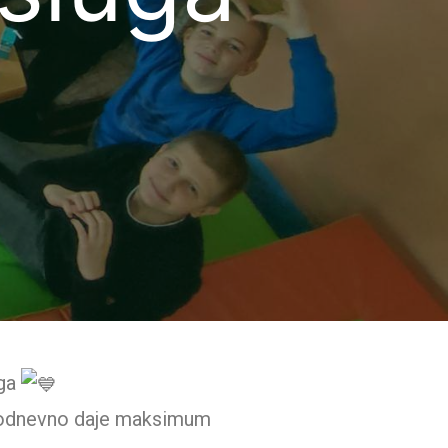
uga
akodnevno daje maksimum