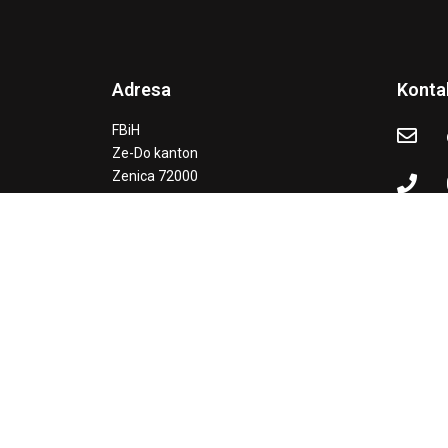
Adresa
Konta
FBiH
Ze-Do kanton
Zenica 72000
Crkvice 20C
„Webstranica je objavljena uz podršku američkog 
„DLAN“ Zen