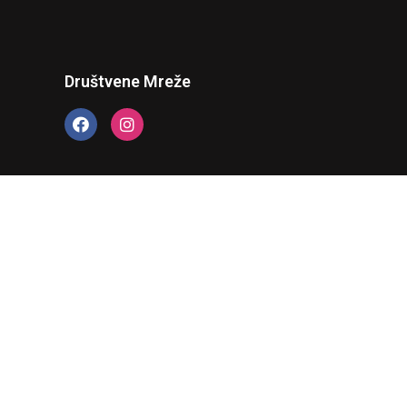
Društvene Mreže
 webstranice isključiva je odgovornost (Udruženja
kih Država“