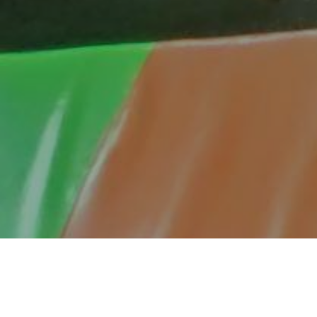
K
roz razgovor i zajedničke aktivnosti s