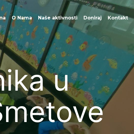
O Nama
Naše aktivnosti
Doniraj
Kontakt
na
O Nama
Naše aktivnosti
Doniraj
Kontakt
nika u
 Smetove