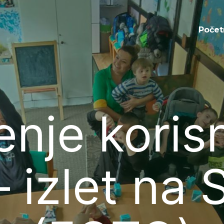
Početna
Počet
nje koris
 – izlet na