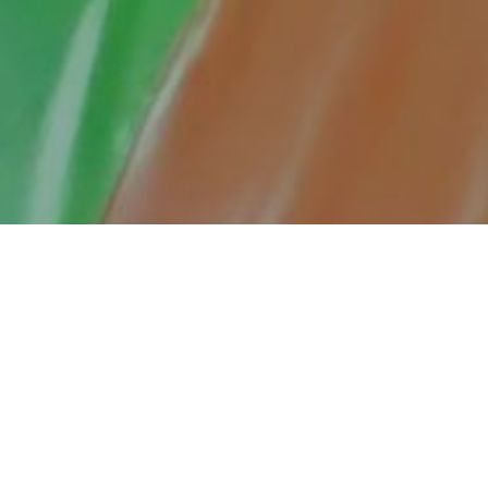
Predstavnici Udruženja “DLAN” su proteklih
nekoliko dana boravili u edukativnoj posjeti Igalu.
Između ostalog, u sklopu edukacije govorilo se
o jačanju kapaciteta osoba sa invaliditetom sa
naglaskom na žene sa invaliditetomn i rodnu