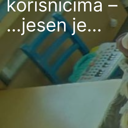
korisnicima –
…jesen je…