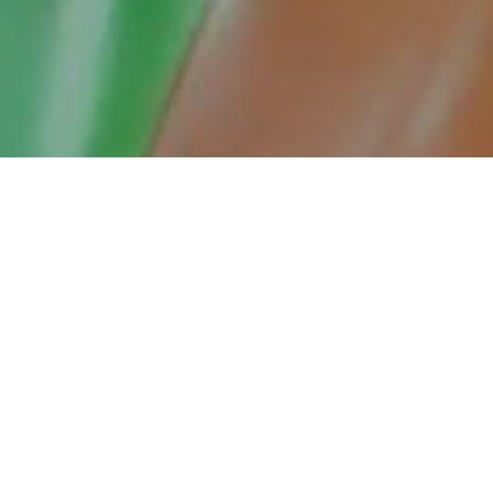
I danas donosimo nekoliko priča porodica naših
korisnika
MI SMO ZNAČAJNA KARIKA U LANCU
NJIHOVOG ŽIVOTA – priča porodice Karić
Aman je petogodišnji dječak sa prelijepim
krupnim očima koji nažalost ne može
samostalno da obavlja mnogo toga što bi dijete