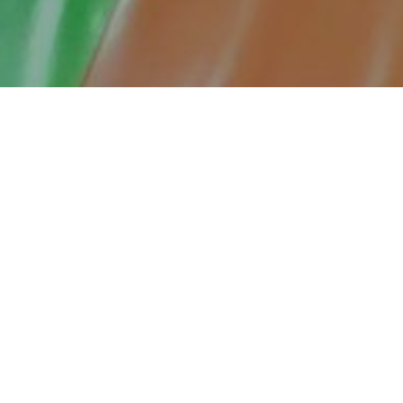
Sinoć, 26.06.2024. održana je treća po redu
inkluzivna modna revija – Fashion show „DLAN
– za male ruke“. U prostoru donjeg foajea
Bosanskog narodnog pozorišta okupili smo
naše korisnike i njihove porodice, prijatelje,
saradnike, volontere i sve ljude koji su svih ovih
godina uz nas i naše korisnike. Još jednom
veliko hvala svim učesnicima, gostima i