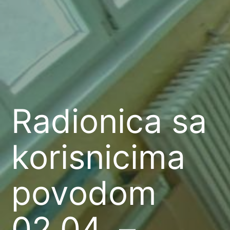
Radionica sa
korisnicima
povodom
02.04. –