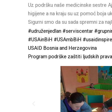
Uz podršku naše medicinske sestre Ajn
higijene a na kraju su uz pomoć boja uk
Sigurni smo da su sada spremni za na
#udruženjedlan
#serviscentar
#grupni
#USAinBiH
#USAmbBiH
#usaidinspir
USAID Bosnia and Herzegovina
Program podrške zaštiti ljudskih prav