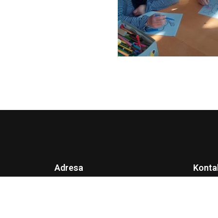
Adresa
Konta
FBiH
Ze-Do kanton
Zenica 72000