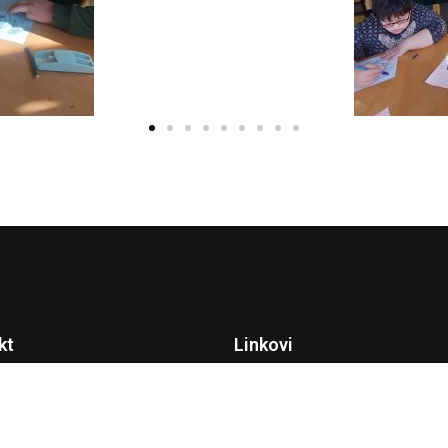
kt
Linkovi
Početna
dlan_ze@hotmail.com
O nama
032 205 700