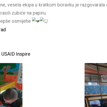
e, vesela ekipa u kratkom boravku je razgovarala 
rasili zubiće na papiru.
jlepše osmijehe
rad
e
a USAID Inspire