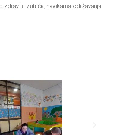
o zdravlju zubića, navikama održavanja