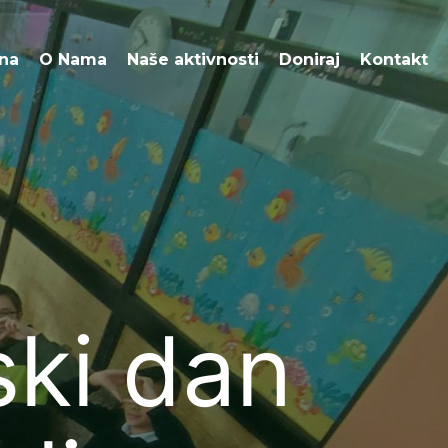
O Nama
Naše aktivnosti
Doniraj
Kontakt
na
O Nama
Naše aktivnosti
Doniraj
Kontakt
ski dan