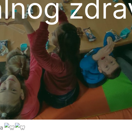
lnog zdra
ja