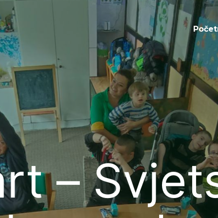
Početna
Počet
rt – Svjet