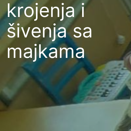
krojenja i
šivenja sa
majkama