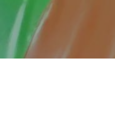
Individualni rad sa korisnicima uz pomoć
Behringer aparata
Behringer aparat je savremeni logopedski
instrument koji se koristi u rehabilitaciji slušanja i