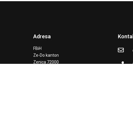
Adresa
Konta
FBiH
Ze-Do kanton
Zenica 72000
Crkvice 20C
„Webstranica je objavljena uz podršku američkog 
„DLAN“ Zen