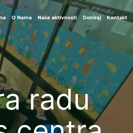
O Nama
Naše aktivnosti
Doniraj
Kontakt
na
O Nama
Naše aktivnosti
Doniraj
Kontakt
ra radu
s centra