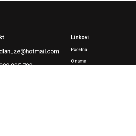
kt
Linkovi
Početna
dlan_ze@hotmail.com
O nama
032 205 700
Naše aktivnosti
Kontaktirajte nas
Doniraj
Kontakt
naroda putem Američke agencije za međunarodni razvoj (USAID). Sadržaj
ica) i nužno ne odražava stavove USAID-a niti Vlade Sjedinjenih Američ