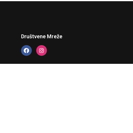
Društvene Mreže
 webstranice isključiva je odgovornost (Udruženja
kih Država“