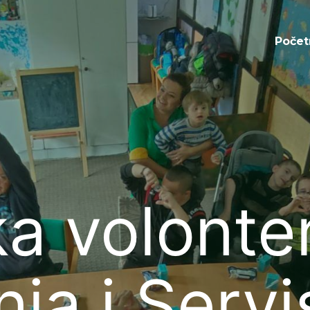
Početna
Počet
a volonte
ja i Servi