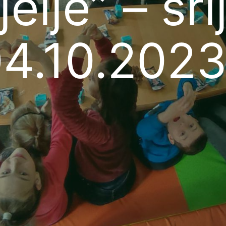
elje” – sr
4.10.202