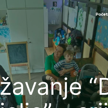
Početna
Počet
ežavanje “D