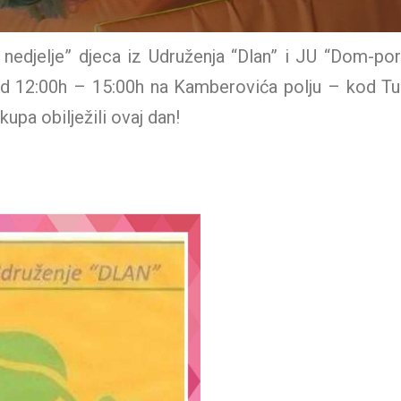
je nedjelje” djeca iz Udruženja “Dlan” i JU “Dom-po
 od 12:00h – 15:00h na Kamberovića polju – kod Tu
upa obilježili ovaj dan!