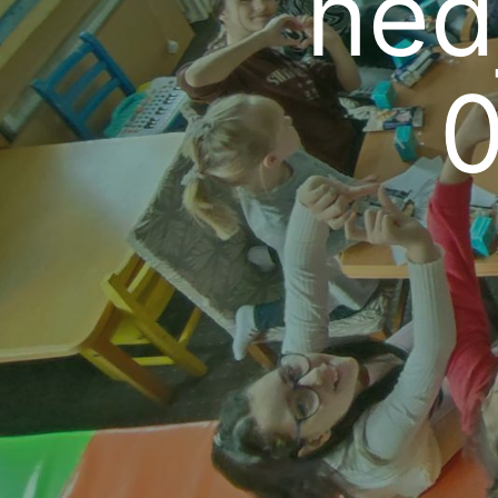
nedj
0