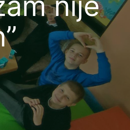
zam nije
n”