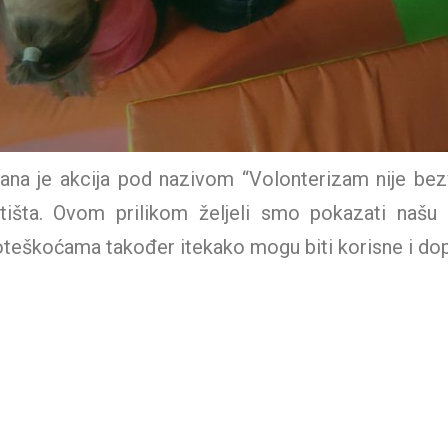
žana je akcija pod nazivom “Volonterizam nije bezv
išta. Ovom prilikom željeli smo pokazati našu 
oteškoćama također itekako mogu biti korisne i dopri