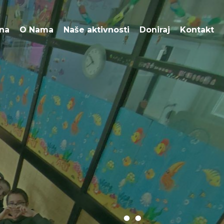
O Nama
Naše aktivnosti
Doniraj
Kontakt
na
O Nama
Naše aktivnosti
Doniraj
Kontakt