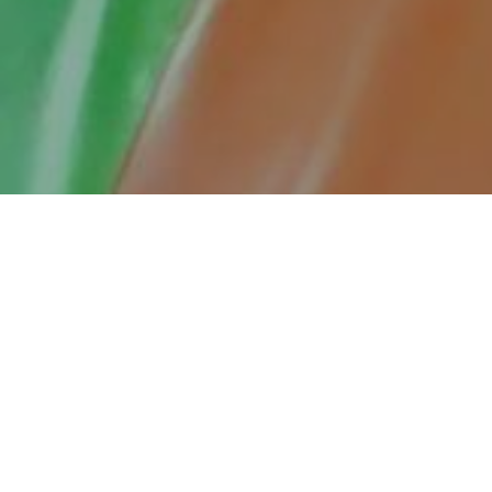
Naše sunčano jutro počeli smo posjetom
Specijalnoj jedinici MUP -a ZDK. Nakon vožnje
ulicama grada, posjetili smo njihovu bazu gdje
smo ušli u prosotrije teretane, sportske sale,
bazena a na samom kraju smo se družili sa